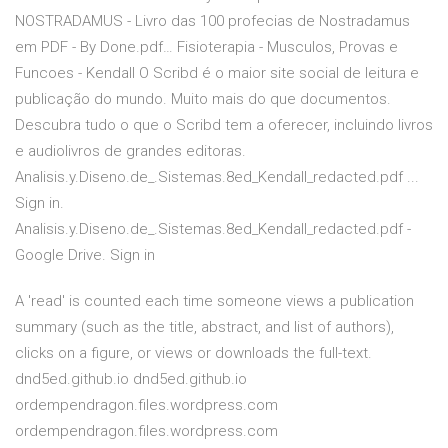
NOSTRADAMUS - Livro das 100 profecias de Nostradamus
em PDF - By Done.pdf… Fisioterapia - Musculos, Provas e
Funcoes - Kendall O Scribd é o maior site social de leitura e
publicação do mundo. Muito mais do que documentos.
Descubra tudo o que o Scribd tem a oferecer, incluindo livros
e audiolivros de grandes editoras.
Analisis.y.Diseno.de_.Sistemas.8ed_Kendall_redacted.pdf ...
Sign in.
Analisis.y.Diseno.de_.Sistemas.8ed_Kendall_redacted.pdf -
Google Drive. Sign in
A 'read' is counted each time someone views a publication
summary (such as the title, abstract, and list of authors),
clicks on a figure, or views or downloads the full-text.
dnd5ed.github.io dnd5ed.github.io
ordempendragon.files.wordpress.com
ordempendragon.files.wordpress.com