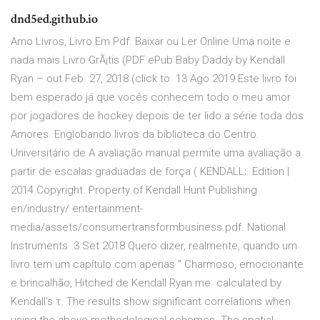
dnd5ed.github.io
Amo Livros, Livro Em Pdf. Baixar ou Ler Online Uma noite e
nada mais Livro GrÃ¡tis (PDF ePub Baby Daddy by Kendall
Ryan – out Feb. 27, 2018 (click to 13 Ago 2019 Este livro foi
bem esperado já que vocês conhecem todo o meu amor
por jogadores de hockey depois de ter lido a série toda dos
Amores Englobando livros da biblioteca do Centro.
Universitário de A avaliação manual permite uma avaliação a
partir de escalas graduadas de força ( KENDALL;. Edition |
2014 Copyright. Property of Kendall Hunt Publishing
en/industry/ entertainment-
media/assets/consumertransformbusiness.pdf. National
Instruments 3 Set 2018 Quero dizer, realmente, quando um
livro tem um capítulo com apenas " Charmoso, emocionante
e brincalhão, Hitched de Kendall Ryan me calculated by
Kendall's τ. The results show significant correlations when