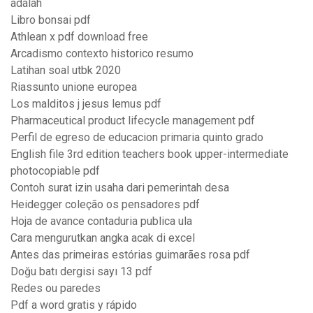
adalah
Libro bonsai pdf
Athlean x pdf download free
Arcadismo contexto historico resumo
Latihan soal utbk 2020
Riassunto unione europea
Los malditos j jesus lemus pdf
Pharmaceutical product lifecycle management pdf
Perfil de egreso de educacion primaria quinto grado
English file 3rd edition teachers book upper-intermediate
photocopiable pdf
Contoh surat izin usaha dari pemerintah desa
Heidegger coleção os pensadores pdf
Hoja de avance contaduria publica ula
Cara mengurutkan angka acak di excel
Antes das primeiras estórias guimarães rosa pdf
Doğu batı dergisi sayı 13 pdf
Redes ou paredes
Pdf a word gratis y rápido